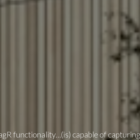
gR functionality…(is) capable of capturing