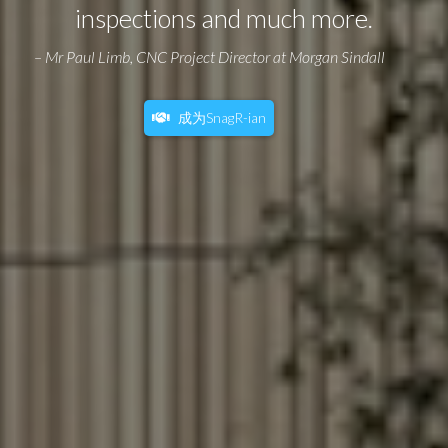
inspections and much more.
– Mr Paul Limb, CNC Project Director at Morgan Sindall
成为SnagR-ian