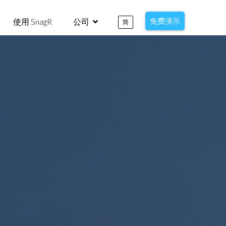
免费演示
使用 SnagR
公司
简